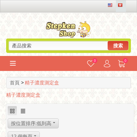
搜索
0
0
首頁
>
精子濃度測定盒
精子濃度測定盒
按位置排序:低到高
12 個每頁