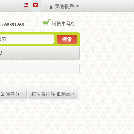
我的帳戶
購物車為空
搜索
明
12 個每頁
按位置排序:低到高