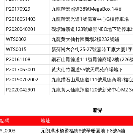
P20170929
九龍灣宏照道38號MegaBox 14樓
P2018051403
九龍灣宏光道1號億京中心G樓停車場
P2020040201
觀塘海濱道123號綠景NEO地下近停
WTS0002
九龍黄大仙竹園商場2樓232號鋪
WTS0015
新蒲崗六合街25-27號嘉時工廠大廈1字
P20161108
鑽石山鳳德道111號鳳德商場2樓 (226
P2017063001
黃大仙竹園道55號天馬苑商場地下
P20190702002
九龍鑽石山鳳德道111號鳳德商場2樓(近
P2020042901
九龍黃大仙龍翔道120號新光中心M2 Squ
新界
點碼
地址
YL0003
元朗洪水橋盈福街8號翠珊園地下8號A鋪