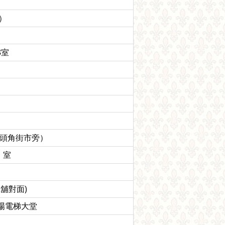
）
8室
牛頭角街市旁）
 室
號舖對面)
車場電梯大堂