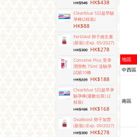
HK$
438
HK$
548
Clearblue 5日超早驗
孕棒(2枝裝)
HK$
88
FertilAid 卵子維生素
(新裝) (Exp. 05/2027)
HK$
278
HK$
300
地區
Conceive Plus 受孕
潤滑劑 75ml 送驗孕
中西區
試紙10條
HK$
188
HK$
220
Clearblue 5日超早孕
驗孕棒(週數估算) (2
南區
枝裝)
HK$
168
HK$
188
OvaBoost 卵子加營
(新裝) (Exp. 09/2027)
HK$
278
HK$
300