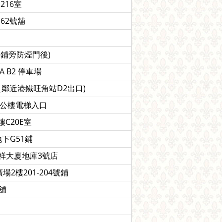
216室
62號舖
13鋪旁防煙門後)
A B2 停車場
（鄰近港鐵旺角站D2出口)
辦公樓電梯入口
C20E室
下G51鋪
桂祥大廈地庫3號店
2樓201-204號鋪
舖