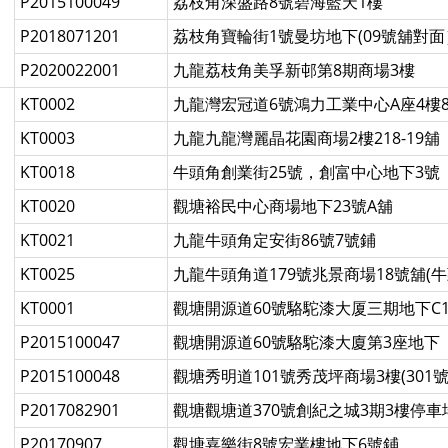
P2015100049
荔枝角深盛路8號碧海藍天1樓
P2018071201
荔枝角寶輪街1號曼坊地下(09號舖對面
P2020022001
九龍荔枝角美孚新邨第8期商場3樓
KT0002
九龍灣宏冠道6號鴻力工業中心A座4樓
KT0003
九龍九龍灣麗晶花園商場2樓218-19舖
KT0018
牛頭角創業街25號，創富中心地下3號
KT0020
觀塘裕民中心商場地下23號A舖
KT0021
九龍牛頭角定安街86號7號鋪
KT0025
九龍牛頭角道179號兆景商場18號舖(
KT0001
觀塘開源道60號駱駝漆大厦三期地下C1
P2015100047
觀塘開源道60號駱駝漆大廈第3座地下
P2015100048
觀塘秀明道101號秀茂坪商場3樓(301
P2017082901
觀塘觀塘道370號創紀之城3期3樓停
P20170907
觀塘嘉樂街8號宏業樓地下6號鋪