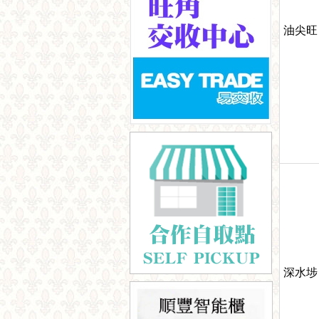
油尖旺
深水埗