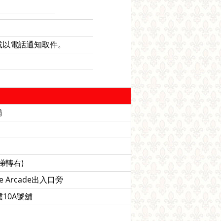
或以電話通知取件。
鋪
梯轉右)
 Arcade出入口旁
10A號舖