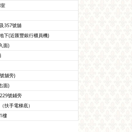
B室
及357號舖
地下(近匯豐銀行櫃員機)
入面)
舖
號舖旁)
右面)
229號鋪旁
下（扶手電梯底）
1樓