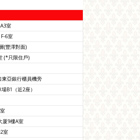
A3室
-6室
層(豐澤對面)
(*只限住戶)
入口東亞銀行櫃員機旁
停車場B1（近2座）
9室
大厦9樓A室
2室