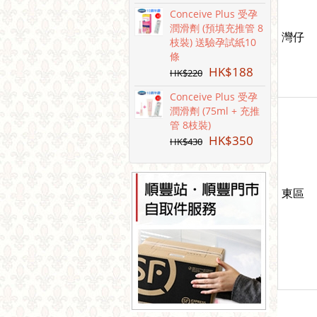
Conceive Plus 受孕
潤滑劑 (預填充推管 8
灣仔
枝裝) 送驗孕試紙10
條
HK$
188
HK$
220
Conceive Plus 受孕
潤滑劑 (75ml + 充推
管 8枝裝)
HK$
350
HK$
430
東區