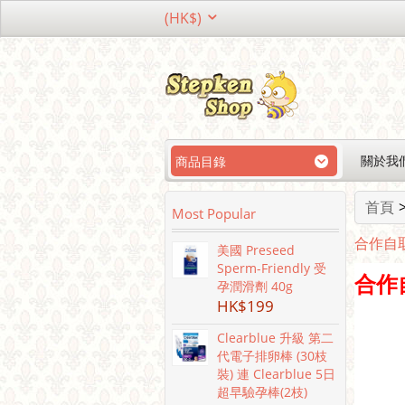
(HK$)
關於我
商品目錄
首頁
Most Popular
合作自
美國 Preseed
Sperm-Friendly 受
合作
孕潤滑劑 40g
HK$
199
Clearblue 升級 第二
代電子排卵棒 (30枝
裝) 連 Clearblue 5日
超早驗孕棒(2枝)