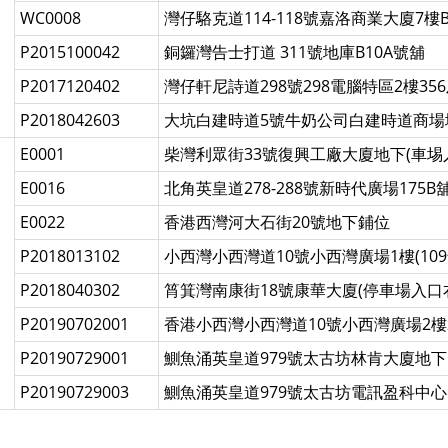
WC0008
灣仔駱克道114-118號嘉洛商業大廈7樓
P2015100042
銅鑼灣告士打道 311號地庫B10A號舖
P2017120402
灣仔軒尼詩道298號298電腦特區2樓356
P2018042603
大坑白建時道5號牛奶公司白建時道商場
E0001
柴灣利眾街33號復興工廠大廈地下(車埸
E0016
北角英皇道278-288號新時代廣場175B
E0022
香港西灣河大石街20號地下鋪位
P2018013102
小西灣小西灣道10號小西灣廣場1樓(109
P2018040302
筲箕灣南康街18號康華大廈(停車場入口
P20190702001
香港小西灣小西灣道10號小西灣廣場2樓
P20190729001
鰂魚涌英皇道979號太古坊林肯大廈地
P20190729003
鰂魚涌英皇道979號太古坊電訊盈科中心