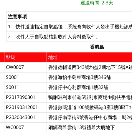
運送時間: 2-3天
注意事項
1.
快件送達指定自取點後，系統會向收件人發出手機短訊
2.
收件人于自取點核對收件人資料後取件。
香港島
點碼
地址
CW0007
香港德輔道西343號均益2期地下15號A
S0001
香港海怡半島東商場3樓346舗
S0011
香港仔中心利群商場1樓32舖
P2017090301
鴨脷洲利東邨道5號利東商場4樓(扶手電
P20190312001
香港數碼港道100號數碼港3座3樓B區The
P2020043001
香港仔南寧街9號香港仔中心商場二期2樓
WC0007
銅鑼灣希雲街13號禮希大廈地下