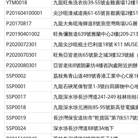
YTM0018
九龍旺角洗衣街39-55號金雞廣場12樓1
P201604100001
尖沙咀漆咸道南61-65號首都廣場2樓S1
P20170817
九龍大角咀海輝道8號浪澄灣商場UG層
P20190401002
旺角彌敦道639號雅蘭中心2樓(209-2
P2020072301
九龍尖沙咀梳士巴利道18號 K11 MUSE
P2020070301
旺角亞皆老街65號新之城3樓323號鋪
P2020080301
亞皆老街8號朗豪坊4樓咨詢處附近的
SSP0002
荔枝角青山道489號香港工業中心C座1樓
SSP0001
九龍石硤尾偉智里1-3號白田購物中心地
SSP0017
九龍深水埗長沙灣道241-249 桂林街
SSP0018
九龍深水埗元洲街85-95號新高登電腦廣場
SSP0019
長沙灣保安道街市"乾貨區"第7街517號
SSP0024
深水埗長沙灣道88號3A地下