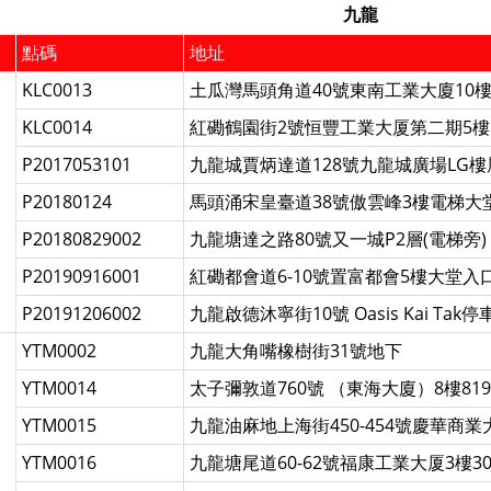
九龍
點碼
地址
KLC0013
土瓜灣馬頭角道40號東南工業大廈10樓
KLC0014
紅磡鶴園街2號恒豐工業大厦第二期5樓 F
P2017053101
九龍城賈炳達道128號九龍城廣場LG樓
P20180124
馬頭涌宋皇臺道38號傲雲峰3樓電梯大堂 
P20180829002
九龍塘達之路80號又一城P2層(電梯旁)
P20190916001
紅磡都會道6-10號置富都會5樓大堂
P20191206002
九龍啟德沐寧街10號 Oasis Kai Tak
YTM0002
九龍大角嘴橡樹街31號地下
YTM0014
太子彌敦道760號 （東海大廈）8樓81
YTM0015
九龍油麻地上海街450-454號慶華商業
YTM0016
九龍塘尾道60-62號福康工業大厦3樓30