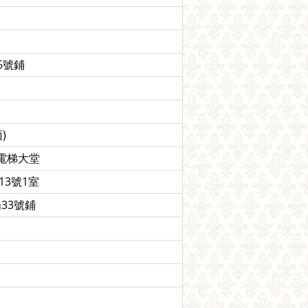
6號鋪
)
樓電梯大堂
13號1室
33號鋪