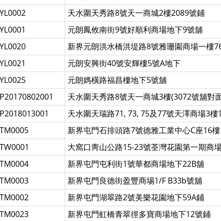
YL0002
天水圍天秀路8號天一商城2樓2089號鋪
YL0001
元朗鳳攸南街9號好順利商場地下9號舖
YL0020
新界元朗洪水橋洪堤路8號雅珊園商場一樓7
YL0021
元朗安興街40號安輝樓5號A地下
YL0025
元朗媽橫路福昌樓地下5號舖
P20170802001
天水圍天秀路8號天一商城3樓(3072號舖對面
P2018013001
天水圍天瑞路71, 73, 75及77號天澤商場3
TM0005
新界屯門石排頭路7號德雅工業中心C座16樓
TW0001
大窩口靑山公路15-23號荃灣花園第一期商場
TM0004
新界屯門屯利街1號華都商場地下22B舖
TM0003
新界屯門良德街盈豐商埸1/F B33b號舖
TM0002
新界屯門湖翠路2號美樂花園地下59A鋪
TM0023
新界屯門虹橋青翠徑多寶商場地下12號鋪