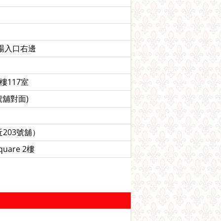
車場入口右邊
樓117室
號舖對面)
203號舖）
are 2樓