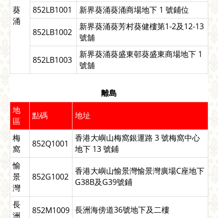
葵
852LB1001
新界葵涌葵涌商場地下 1 號鋪位
涌
新界葵涌葵芳村葵健樓第1-2及12-13
852LB1002
號舖
新界葵涌葵盛東邨葵盛東商場地下 1
852LB1003
號舖
離島
地
點碼
地址
區
梅
香港大嶼山梅窩銀運路 3 號梅窩中心
852Q1001
窩
地下 13 號鋪
愉
香港大嶼山愉景灣愉景灣廣場C座地下
景
852G1002
G38B及G39號鋪
灣
長
長洲海傍道36號地下及二樓
852M1009
洲