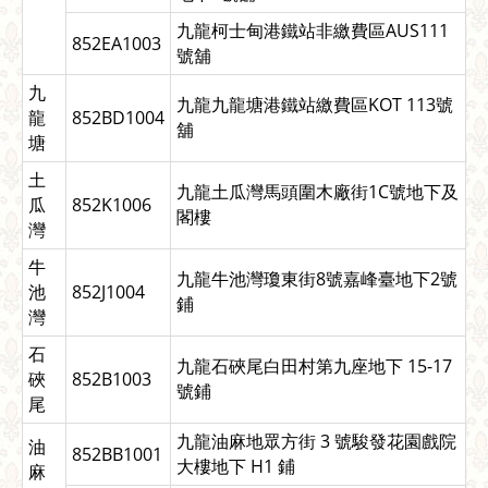
九龍柯士甸港鐵站非繳費區AUS111
852EA1003
號舖
九
九龍九龍塘港鐵站繳費區KOT 113號
龍
852BD1004
舖
塘
土
九龍土瓜灣馬頭圍木廠街1C號地下及
瓜
852K1006
閣樓
灣
牛
九龍牛池灣瓊東街8號嘉峰臺地下2號
池
852J1004
鋪
灣
石
九龍石硤尾白田村第九座地下 15-17
硤
852B1003
號鋪
尾
九龍油麻地眾方街 3 號駿發花園戲院
油
852BB1001
大樓地下 H1 鋪
麻