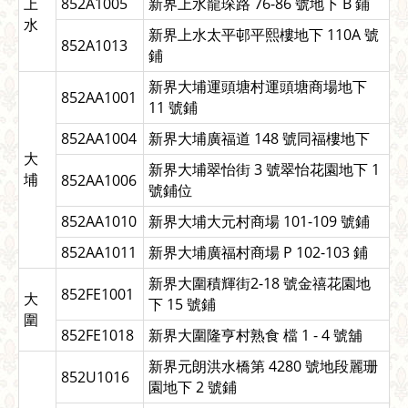
上
852A1005
新界上水龍琛路 76-86 號地下 B 鋪
水
新界上水太平邨平熙樓地下 110A 號
852A1013
鋪
新界大埔運頭塘村運頭塘商場地下
852AA1001
11 號鋪
852AA1004
新界大埔廣福道 148 號同福樓地下
大
新界大埔翠怡街 3 號翠怡花園地下 1
埔
852AA1006
號鋪位
852AA1010
新界大埔大元村商場 101-109 號鋪
852AA1011
新界大埔廣福村商場 P 102-103 鋪
新界大圍積輝街2-18 號金禧花園地
852FE1001
大
下 15 號鋪
圍
852FE1018
新界大圍隆亨村熟食 檔 1 - 4 號舖
新界元朗洪水橋第 4280 號地段麗珊
852U1016
園地下 2 號鋪