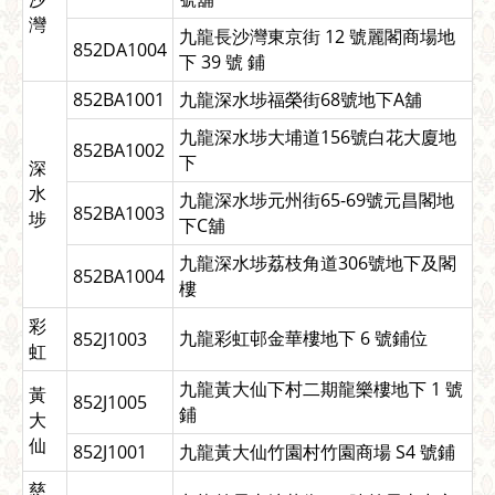
灣
九龍長沙灣東京街 12 號麗閣商場地
852DA1004
下 39 號 鋪
852BA1001
九龍深水埗福榮街68號地下A舖
九龍深水埗大埔道156號白花大廈地
852BA1002
下
深
水
九龍深水埗元州街65-69號元昌閣地
852BA1003
埗
下C舖
九龍深水埗荔枝角道306號地下及閣
852BA1004
樓
彩
九龍彩虹邨金華樓地下 6 號鋪位
852J1003
虹
九龍黃大仙下村二期龍樂樓地下 1 號
黃
852J1005
鋪
大
仙
852J1001
九龍黃大仙竹園村竹園商場 S4 號鋪
慈