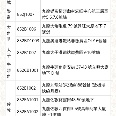
城
樂
九龍樂富橫頭磡村宏暉中心第三層單
852J1007
富
位5,6,7,8號舖
九龍大角咀道 79 號興旺大廈地下 7
大
852B1006
號舖
角
咀
852BD1003
九龍奧運港鐵站非繳費區OLY 6號舖
太
九龍太子港鐵站繳費區9-10號舖
852B1007
子
牛
九龍牛頭角定安街 37-43 號立興大廈
頭
852CB1001
地下 D 舖
角
九龍九龍站(東湧線)88號鋪 (近機場
852E1002
快線月臺)
852EA1001
九龍佐敦寶靈街48-50號地下
佐
九龍佐敦西貢街3-5號昌華商業大廈
敦
852EA1002
地下1號舖