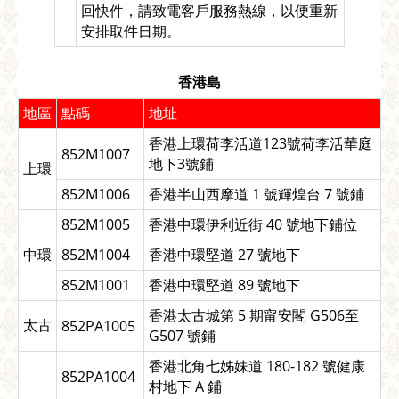
回快件，請致電客戶服務熱線，以便重新
安排取件日期。
香港島
地區
點碼
地址
香港上環荷李活道123號荷李活華庭
852M1007
地下3號鋪
上環
852M1006
香港半山西摩道 1 號輝煌台 7 號鋪
852M1005
香港中環伊利近街 40 號地下鋪位
中環
852M1004
香港中環堅道 27 號地下
852M1001
香港中環堅道 89 號地下
香港太古城第 5 期甯安閣 G506至
太古
852PA1005
G507 號鋪
香港北角七姊妹道 180-182 號健康
852PA1004
村地下 A 鋪