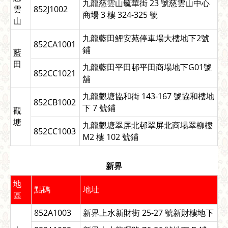
九龍慈雲山毓華街 23 號慈雲山中心
雲
852J1002
商場 3 樓 324-325 號
山
九龍藍田鯉安苑停車場大樓地下2號
852CA1001
鋪
藍
田
九龍藍田平田邨平田商場地下G01號
852CC1021
舖
九龍觀塘協和街 143-167 號協和樓地
852CB1002
下 7 號鋪
觀
塘
九龍觀塘翠屏北邨翠屏北商場翠柳樓
852CC1003
M2 樓 102 號鋪
新界
地
點碼
地址
區
852A1003
新界上水新財街 25-27 號新財樓地下