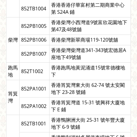
香港香港仔華富村第二期商業中心
852TB1004
第 S24A 鋪
香港柴灣小西灣道9號富欣花園地下
852PB1005
第47及48號舖
柴灣
852PB1006
香港柴灣新翠商場119-120號舖
香港柴灣柴灣道341-343號宏德居A
852PB1007
座地下49號舖
跑馬
香港跑馬地黃泥涌道15號常德樓地
852T1002
地
下
香港筲箕灣東大街 62-74 號太安閣
852PA1001
地下 23-28 號鋪
筲箕
灣
香港筲箕灣道 15-31 號興祥大廈地
852PA1002
下 E 鋪
香港鴨脷洲大街 25-31 號年豐大廈
852TB1001
地下 6-9 號鋪