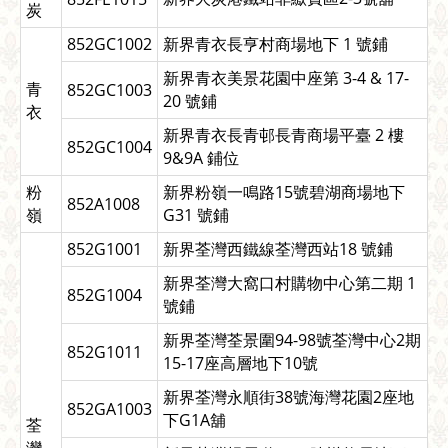
炭
852GC1002
新界青衣長亨村商場地下 1 號鋪
新界青衣美景花園中座第 3-4 & 17-
青
852GC1003
20 號鋪
衣
新界青衣長青邨長青商場平臺 2 樓
852GC1004
9&9A 鋪位
粉
新界粉嶺一鳴路15號碧湖商場地下
852A1008
嶺
G31 號鋪
852G1001
新界荃灣西鐵線荃灣西站18 號鋪
新界荃灣大窩口村購物中心第二期 1
852G1004
號鋪
新界荃灣荃景圍94-98號荃灣中心2期
852G1011
15-17座高層地下10號
新界荃灣永順街38號海灣花園2座地
852GA1003
下G1A舖
荃
灣