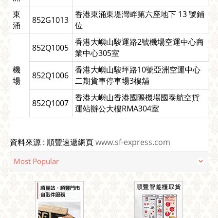
東
香港東涌東堤灣畔第六座地下 13 號鋪
852G1013
涌
位
香港大嶼山駿運路2號機場空運中心商
852Q1005
業中心305室
機
香港大嶼山駿坪路10號亞洲空運中心
852Q1006
場
二期貨車停車場3樓舖
香港大嶼山香港國際機場國泰航空貨
852Q1007
運站辦公大樓RMA304室
資料來源 : 順豐速遞網頁
www.sf-express.com
Most Popular