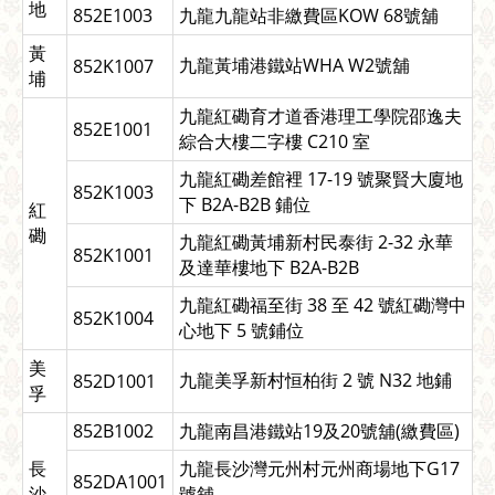
地
852E1003
九龍九龍站非繳費區KOW 68號舖
黃
九龍黃埔港鐵站WHA W2號舖
852K1007
埔
九龍紅磡育才道香港理工學院邵逸夫
852E1001
綜合大樓二字樓 C210 室
九龍紅磡差館裡 17-19 號聚賢大廈地
852K1003
下 B2A-B2B 鋪位
紅
磡
九龍紅磡黃埔新村民泰街 2-32 永華
852K1001
及達華樓地下 B2A-B2B
九龍紅磡福至街 38 至 42 號紅磡灣中
852K1004
心地下 5 號鋪位
美
九龍美孚新村恒柏街 2 號 N32 地鋪
852D1001
孚
852B1002
九龍南昌港鐵站19及20號舖(繳費區)
長
九龍長沙灣元州村元州商場地下G17
852DA1001
沙
號舖