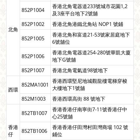
香港北角電器道233號城市花園1,2
852P1004
及3座平台地下2號舖
852P1002
香港北角港鐵北角站 NOP1 號鋪
北角
香港北角和富道21-53號家居庭地下
852P1005
6號舖位
香港北角電器道254-280號華凱大廈
852P1006
地下G號舖
852P1007
香港北角電氣道98號地下
香港西環堅尼地城觀龍樓電梯穿梭
852MA1001
大樓地下1號舖
西環
852M1003
香港西環高街 88 號地下
香港香港仔南寧街7-11號香港仔中
852TB1007
心25號舖
香港
香港香港仔田灣村田灣商場 102 號
852TB1006
仔
鋪位