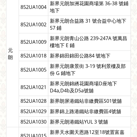
新界元朗加洲花園商場第 36-38 號鋪
852UA1004
地下
新界元朗合益路 31 號合益中心地下
852UA1002
57 鋪
新界元朗青山公路 239-247A 號萬昌
852UA1009
樓地下 E 鋪
元
852UA1018
新界錦田錦田公路84 號地下
朗
新界元朗康景街 3-19 號利景樓及部
852UA1005
份 G 鋪地下
新界元朗錦綉花園商場D座地下
852UA1021
D4a,D4b及D5a號舖
852UA1028
新界朗屏港鐵站非繳費區S01號舖
852UA1029
新界錦上路港鐵站非繳費區4號舖
852UA1030
新界元朗港鐵站YUL 3 號舖
新界天水圍天恩路12至18號置富嘉
852UA1015