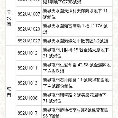
湖1期地下G73B號鋪
新界天水圍天澤村天澤商場地下 11
天
852UA1007
號鋪位
水
圍
新界天水圍頌富廣場 1 樓 L117A 號
852UA1020
舖
852UA1027
新界天水圍港鐵站非繳費區1-2號舖
新界屯門井財街 15 號金銘大廈地下
852U1012
21 號鋪位
新界屯門仁愛堂圍 42-58 號金滿閣地
852U1011
下 A & B 鋪
新界屯門石排頭路 11 號康得花園地
852U1013
下 4 號部份鋪位
屯
門
新界屯門湖翠路 2 號美樂花園地下
852U1008
71 號鋪位
新界屯門藍地福亨村路8號豫豐花園
852U1017
S&R號舖