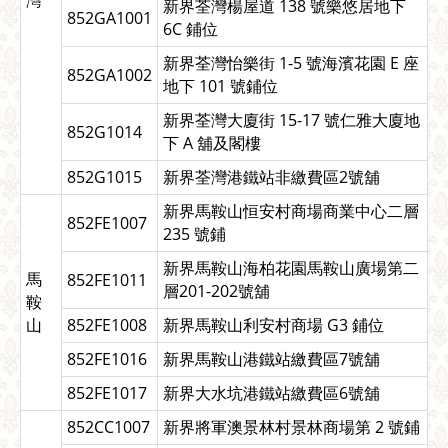
新界荃灣楊屋道 138 號樂悠居地下
852GA1001
6C 鋪位
新界荃灣怡樂街 1-5 號海濱花園 E 座
852GA1002
地下 101 號鋪位
新界荃灣大廈街 15-17 號仁雅大廈地
852G1014
下 A 舖及閣樓
852G1015
新界荃灣港鐵站非繳費區2號舖
新界馬鞍山恒安村商場商業中心二層
852FE1007
235 號鋪
新界馬鞍山海柏花園馬鞍山廣場第二
馬
852FE1011
層201-202號舖
鞍
山
852FE1008
新界馬鞍山利安村商場 G3 鋪位
852FE1016
新界馬鞍山港鐵站繳費區7號舖
852FE1017
新界大水坑港鐵站繳費區6號舖
852CC1007
新界將軍澳景林村景林商場第 2 號鋪