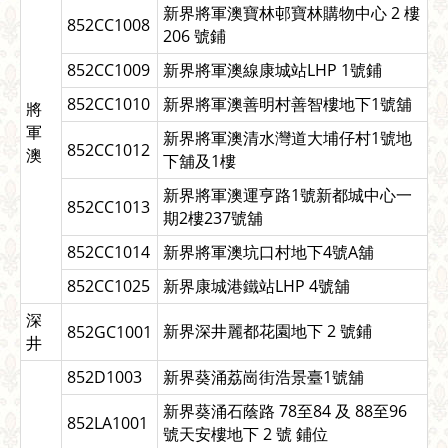
新界將軍澳寶林邨寶林購物中心 2 樓
852CC1008
206 號鋪
852CC1009
新界將軍澳線康城站LHP 1號鋪
852CC1010
新界將軍澳善明村善智樓地下1號舖
將
軍
新界將軍澳清水灣道大埔仔村1號地
852CC1012
澳
下舖及1樓
新界將軍澳運亨路1號新都城中心一
852CC1013
期2樓237號舖
852CC1014
新界將軍澳坑口村地下4號A舖
852CC1025
新界康城港鐵站LHP 4號舖
深
新界深井麗都花園地下 2 號鋪
852GC1001
井
852D1003
新界葵涌荔崗街浩景臺1號舖
新界葵涌石蔭路 78至84 及 88至96
852LA1001
號天安樓地下 2 號 鋪位