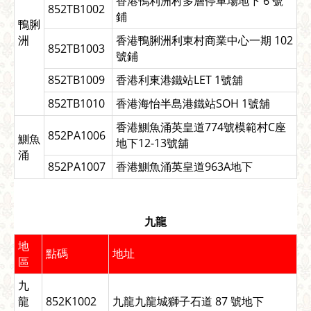
香港鴨利洲村多層停車場地下 6 號
852TB1002
鋪
鴨脷
洲
香港鴨脷洲利東村商業中心一期 102
852TB1003
號鋪
852TB1009
香港利東港鐵站LET 1號舖
852TB1010
香港海怡半島港鐵站SOH 1號舖
香港鰂魚涌英皇道774號模範村C座
852PA1006
鰂魚
地下12-13號舖
涌
852PA1007
香港鰂魚涌英皇道963A地下
九龍
地
點碼
地址
區
九
龍
852K1002
九龍九龍城獅子石道 87 號地下