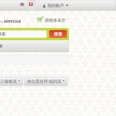
我的帳戶
購物車為空
搜索
明
12 個每頁
按位置排序:低到高