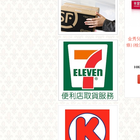
金秀兒
條) (檢
HK