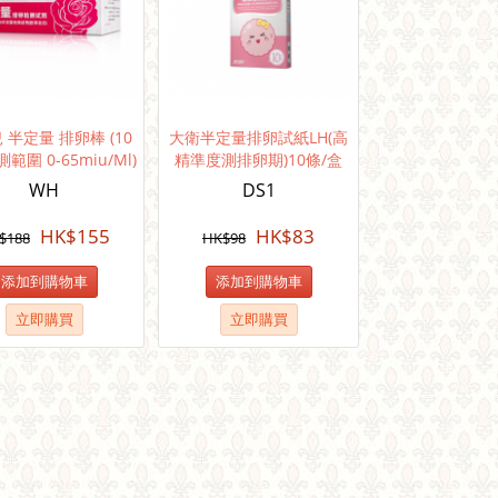
 半定量 排卵棒 (10
大衛半定量排卵試紙LH(高
測範圍 0-65miu/ml)
精準度測排卵期)10條/盒
WH
DS1
HK$
155
HK$
83
$
188
HK$
98
添加到購物車
添加到購物車
立即購買
立即購買