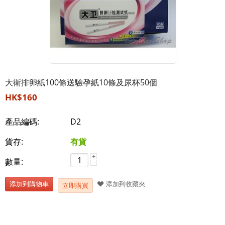
大衛排卵紙100條送驗孕紙10條及尿杯50個
HK$
160
產品編碼:
D2
貨存:
有貨
+
數量:
−
添加到購物車
添加到收藏㚒
立即購買