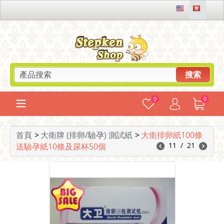
搜索
0
0
首頁
>
大衛牌 (排卵/驗孕) 測試紙
>
大衛排卵紙100條
11
/
21
送驗孕紙10條及尿杯50個